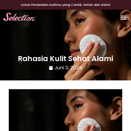
Lewati
Untuk Perawatan Kulitmu yang Cantik, Sehat, dan Alami
ke
konten
Cerita
Beaut
Rahasia Kulit Sehat Alami
Juni 3, 2026