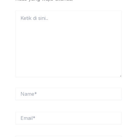
Ketik
di
sini..
Name*
Email*