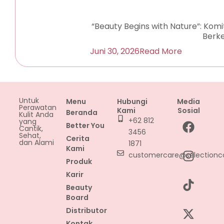
“Beauty Begins with Nature”: Ko
Berke
Juni 30, 2026
Read More
Untuk
Menu
Hubungi
Media
Perawatan
Kami
Sosial
Beranda
Kulit Anda
F
I
T
X
L
Y
+62 812
yang
Better You
Cantik,
a
n
i
-
i
o
3456
Sehat,
Cerita
c
s
k
t
n
u
dan Alami
1871
Kami
e
t
t
w
k
t
customercare@selectionc
Produk
b
a
o
i
e
u
Karir
o
g
k
t
d
b
Beauty
o
r
t
i
e
Board
k
a
e
n
Distributor
m
r
Kontak