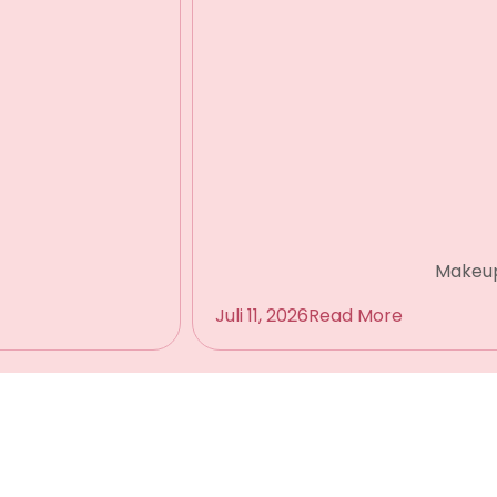
Makeup 
Juli 11, 2026
Read More