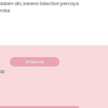
alam diri, karena Selection percaya
ilai.
All Boards
iap