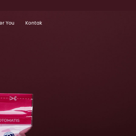
er You
Kontak