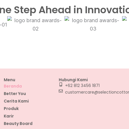
ne Step Ahead in Innovati
Menu
Hubungi Kami
+62 812 3456 1871
Beranda
customercare@selectioncott
Better You
Cerita Kami
Produk
Karir
Beauty Board