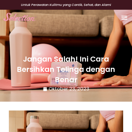
Lewati
Untuk Perawatan Kulitmu yang Cantik, Sehat, dan Alami
ke
konten
Cerita
Beaut
Jangan Salah! Ini Cara
Bersihkan Telinga dengan
Benar
Oktober 23, 2023