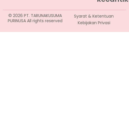
© 2026 PT. TARUNAKUSUMA
Syarat & Ketentuan
PURINUSA All rights reserved
Kebijakan Privasi