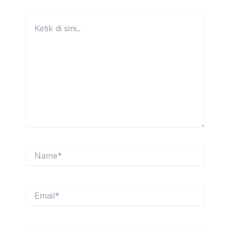
Ketik
di
sini..
Name*
Email*