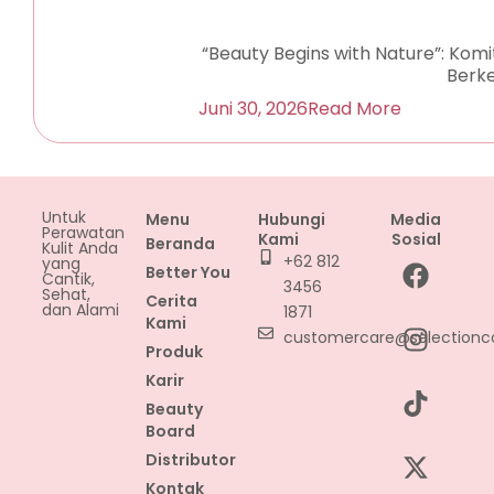
“Beauty Begins with Nature”: Ko
Berke
Juni 30, 2026
Read More
Untuk
Menu
Hubungi
Media
Perawatan
Kami
Sosial
Beranda
Kulit Anda
F
I
T
X
L
Y
+62 812
yang
Better You
Cantik,
a
n
i
-
i
o
3456
Sehat,
Cerita
c
s
k
t
n
u
dan Alami
1871
Kami
e
t
t
w
k
t
customercare@selectionc
Produk
b
a
o
i
e
u
Karir
o
g
k
t
d
b
Beauty
o
r
t
i
e
Board
k
a
e
n
Distributor
m
r
Kontak